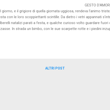
ESTO D’AMORE L a neve scen
l giorno, e il grigiore di quella giornata uggiosa, rendeva l’animo trist
esta con le loro scoppiettanti scintille. Da dietro i vetri appannati s’i
alberelli natalizi parati a festa, e qualche curioso volto guardare fuo
zasse. In strada un bimbo, con le sue scarpette rotte e i piedini inzu
santi premurosi a guardar le vetrine adornate in quell’aria di festa, in
dicante. Da bambino, ricordo mio nonno quando, adagiato sulle sue 
chio proverbio: “ Tutte le ...
ALTRI POST