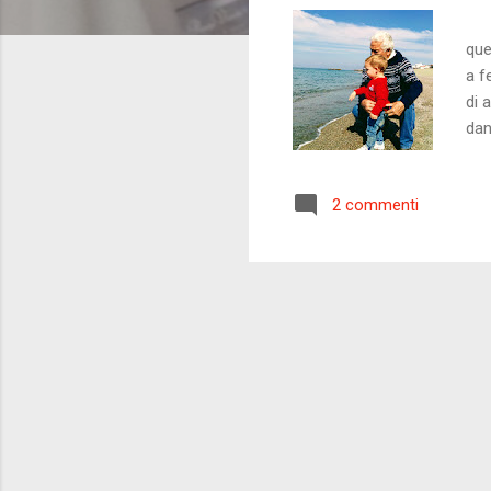
G
que
a f
di 
dan
pas
men
2 commenti
vec