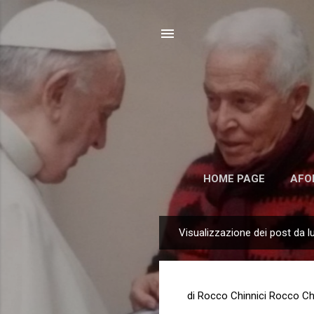
HOME PAGE
AFO
Visualizzazione dei post da lu
P
o
s
t
di Rocco Chinnici
Rocco Chi