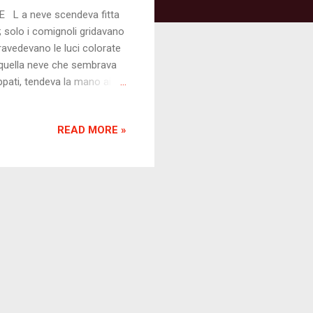
deva fitta
e; solo i comignoli gridavano
ntravedevano le luci colorate
ri quella neve che sembrava
ppati, tendeva la mano ai
curanti del piccolo
braccia, diceva di un
READ MORE »